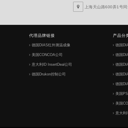
上海天山路600弄1号同达
代理品牌链接
产品分
德国DIAS红外测温成像
德国D
美国CONCOA公司
德国D
意大利ID InsertDeal公司
德国D
德国Drukon控制公司
德国D
德国D
美国P
美国C
意大利ID