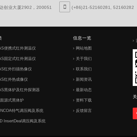
创业大厦2902，200051
(+86)21-52160281, 52160282
类
信息一览
IAS便携式红外测温仪
网站地图
IAS固定式红外测温仪
关于我们
IAS红外扫描热像仪
联系我们
IAS红外热成像仪
新闻资讯
IAS黑体炉及红外探测器
最新动态
关
S面源式黑体炉
资料下载
ONCOA特气调压阀及系统
反馈留言
 InsertDeal调压阀及系统