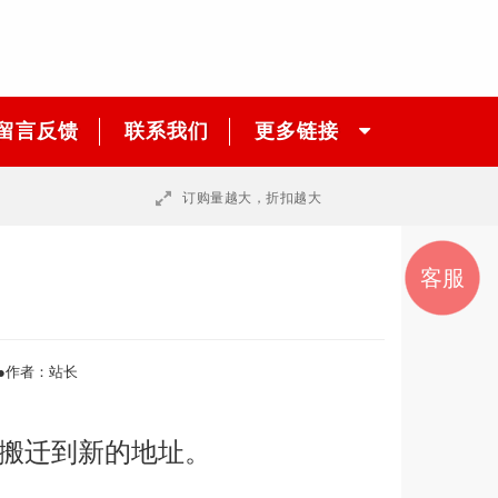
留言反馈
联系我们
更多链接
订购量越大，折扣越大
销售
销售
邮件
联系
客服
咨询
我们
一
二
●作者：站长
司搬迁到新的地址。