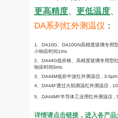
更高精度
、
更低温度
DA
系列红外测温仪
：
1
、
DA10G
、
DA10GN
高精度玻璃专用
小响应时间
1ms
2
、
DA44G
低价格、高精度玻璃专用型
响应时间
5ms
3
、
DA44M
低价中波红外测温仪
, 3-5μm
4
、
DA44F
透过火焰测温红外测温仪
, 1
5
、
DA44MF
半导体工业用红外测温仪
, 
详情请点击链接，进入各产品